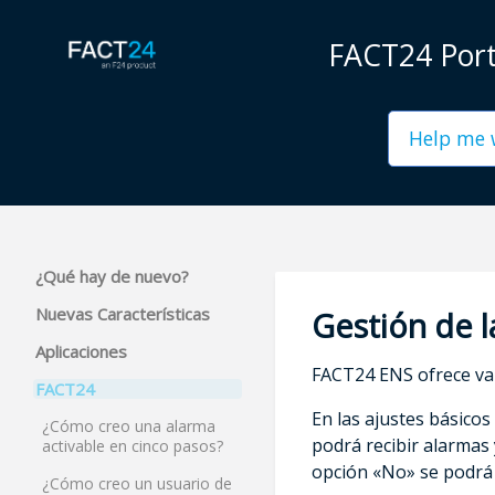
FACT24 Port
¿Qué hay de nuevo?
Nuevas Características
Gestión de l
Aplicaciones
FACT24 ENS ofrece vari
FACT24
En las ajustes básicos
¿Cómo creo una alarma
podrá recibir alarmas y
activable en cinco pasos?
opción «No» se podrá 
¿Cómo creo un usuario de