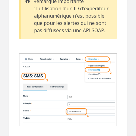
Remarque importante
: l'utilisation d'un ID d'expéditeur
alphanumérique n'est possible
que pour les alertes qui ne sont
pas diffusées via une API SOAP.